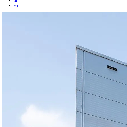
nl
en