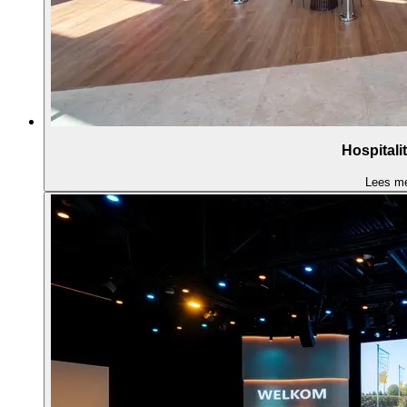
Hospitalit
Lees m