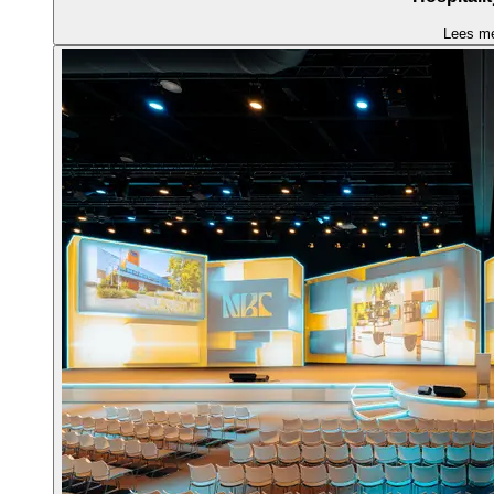
Lees m