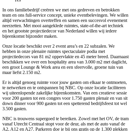
In ons familiebedrijf creëren we met ons gedreven en betrokken
team en ons full-service concept, unieke eventbelevingen. We willen
altijd verwachtingen overtreffen en samen een succesvol evenement
neerzetten. Met mooi aangeklede ruimtes, state-of-the-art techniek
en het grootste projectiedecor van Nederland willen wij iedere
bijeenkomst bijzonder maken.
Onze locatie beschikt over 2 event area’s en 22 subzalen. We
hebben in onze plenaire ruimtes spectaculaire podia met
projectiedecors van 81 m2 oppervlakte en 45 meter breed. Daarnaast
beschikken we over een hospitality area van 3.000 m2 met daglicht,
een groot Lounge & Work area en een sfeervolle, groene tuin van
maar liefst 2.150 m2.
Er is altijd genoeg ruimte voor jouw gasten om elkaar te ontmoeten,
te netwerken en te ontspannen bij NBC. Op onze locatie faciliteren
wij uiteenlopende zakelijke bijeenkomsten. Van een creatieve sessie
voor 200 gasten tot een congres voor 1.750 gasten plenair en van sit
down dinner voor 900 gasten tot een spetterend bedrijfsfeest tot wel
3.500 gasten.
NBC is trouwens supergoed te bereiken. Zowel met het OV, de tram
vanaf Utrecht Centraal stopt voor de deur, als met de auto vanaf de
A2, A12 en A27. Parkeren doe je bij ons gratis op de 1.300 plekken