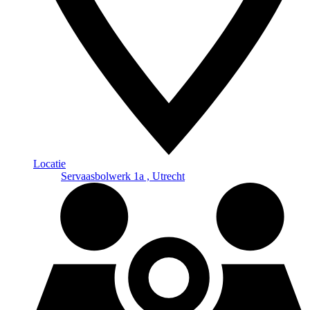
Locatie
Servaasbolwerk 1a , Utrecht