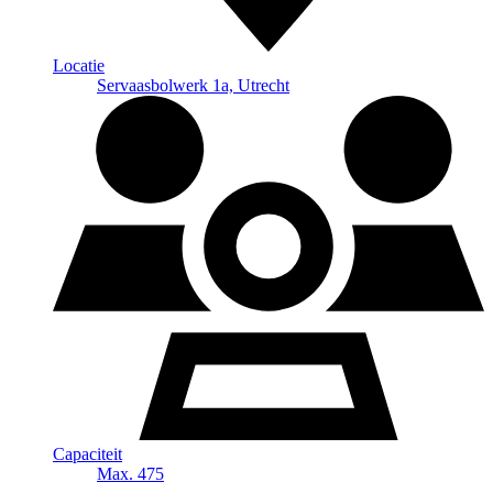
Locatie
Servaasbolwerk 1a, Utrecht
Capaciteit
Max. 475