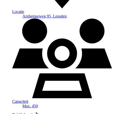
Locatie
Arnhemseweg 95, Leusden
Capaciteit
Max. 450