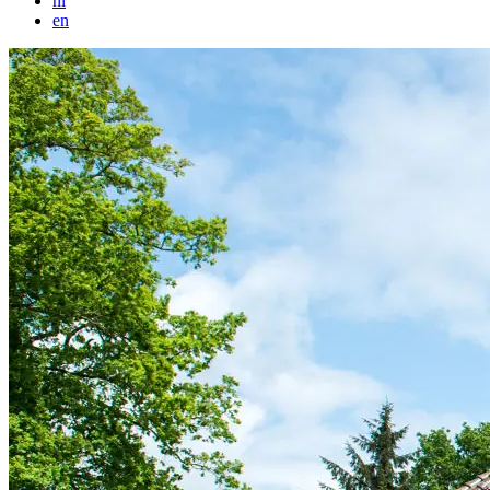
nl
en