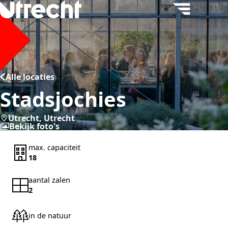
Menu
Alle locaties
Stadsjochies
Utrecht, Utrecht
Bekijk foto's
max. capaciteit
18
aantal zalen
2
in de natuur
Yes