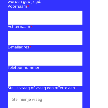
worden gewijzigd.
Voornaam
*
Achternaam
*
E-mailadres
*
Telefoonnummer
Stel je vraag of vraag een offerte aan
*