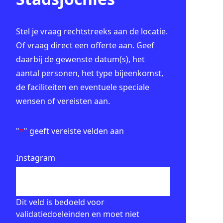
Stel je vraag rechtstreeks aan de locatie.
Of vraag direct een offerte aan. Geef
daarbij de gewenste datum(s), het
aantal personen, het type bijeenkomst,
de faciliteiten en eventuele speciale
wensen of vereisten aan.
"
*
" geeft vereiste velden aan
Instagram
Dit veld is bedoeld voor
validatiedoeleinden en moet niet