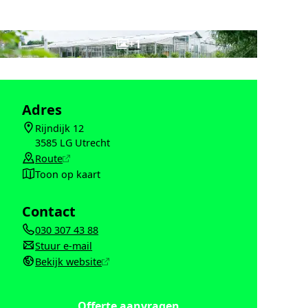
+1
Adres
Rijndijk 12
Locatie
3585 LG Utrecht
Route
Route
Toon op kaart
Toon op kaart
Contact
030 307 43 88
Telefoonnummer
Stuur e-mail
E-mailadres
Bekijk website
Website
Offerte aanvragen