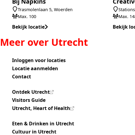
Bij Napkins
Creativ
Trasmolenlaan 5, Woerden
Stations
Locatie
Locatie
Max. 100
Max. 14
Capaciteit
Capaciteit
Bekijk locatie
Bekijk lo
Meer over Utrecht
Inloggen voor locaties
Locatie aanmelden
Contact
Ontdek Utrecht
Visitors Guide
Utrecht, Heart of Health
Eten & Drinken in Utrecht
Cultuur in Utrecht